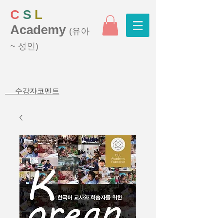
C
S
L
Academy
(유아
~ 성인)
수강자코멘트