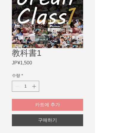
教科書1
JP¥1,500
가
격
수량
*
카트에 추가
구매하기