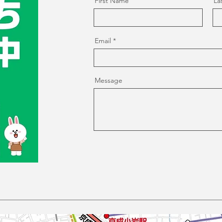
First Name
La
Email
Message