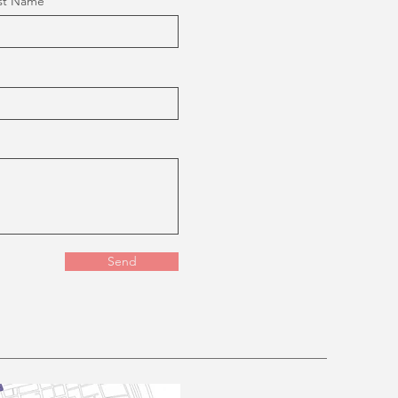
st Name
Send