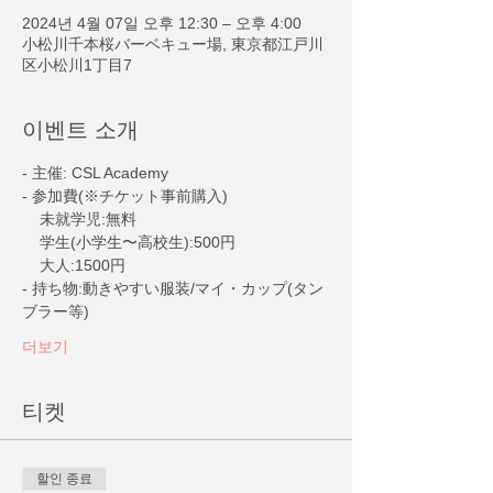
2024년 4월 07일 오후 12:30 – 오후 4:00
小松川千本桜バーベキュー場, 東京都江戸川
区小松川1丁目7
이벤트 소개
- 主催: CSL Academy
- 参加費(※チケット事前購入)
    未就学児:無料
    学生(小学生〜高校生):500円
    大人:1500円
- 持ち物:動きやすい服装/マイ・カップ(タン
ブラー等)
더보기
티켓
할인 종료