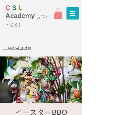
C
S
L
Academy
(유아
~ 성인)
수강자코멘트
イースターBBQ