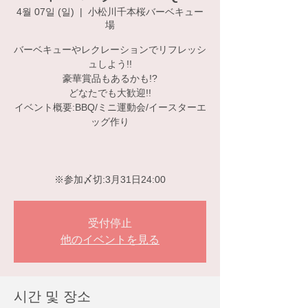
4월 07일 (일)
  |  
小松川千本桜バーベキュー
場
バーベキューやレクレーションでリフレッシ
ュしよう!!
豪華賞品もあるかも!?
どなたでも大歓迎!!
イベント概要:BBQ/ミニ運動会/イースターエ
ッグ作り
※参加〆切:3月31日24:00
受付停止
他のイベントを見る
시간 및 장소