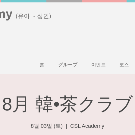
my
(유아 ~ 성인)
홈
グループ
이벤트
코스
8月 韓•茶クラブ
8월 03일 (토)
  |  
CSL Academy