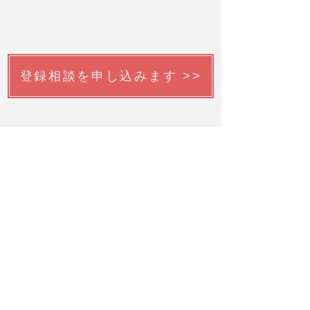
登録相談を申し込みます >>
韓国語チューターを申請する >>