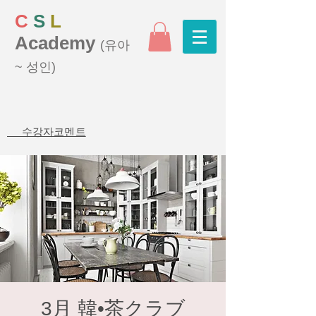
C
S
L
Academy
(유아
~ 성인)
수강자코멘트
3月 韓•茶クラブ