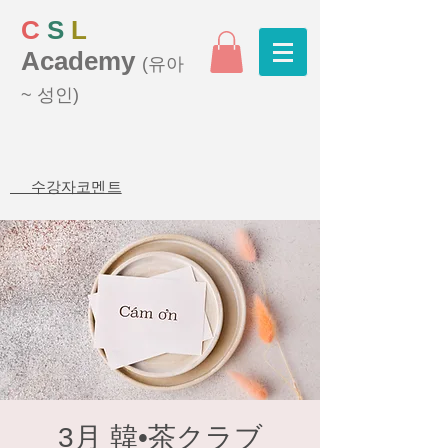
C
S
L
Academy
(유아
~ 성인)
수강자코멘트
3月 韓•茶クラブ